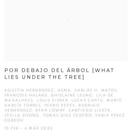
POR DEBAJO DEL ÁRBOL [WHAT
LIES UNDER THE TREE]
AGUSTÍN HERNÁNDEZ, ASMA, CARLOS H. MATOS,
FRANCOIS HALARD, GHISLAINE LEUNG, LILA DE
MAGALHAES, LOUIS EISNER, LUCAS CANTÚ, MARIO
GARCÍA TORRES, PEDRO REYES, RODRIGO
HERNANDEZ, RYAN LOWRY, SANTIAGO LICATA,
STELLA ZHONG, TOMAS DIAZ CEDEÑO, TANIA PEREZ
CORDOV
10 FEB - 4 MAR 2022